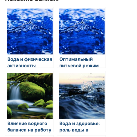
Вода и физическая
Оптимальный
активность:
питьевой режим
влияние питья на
для спортсменов и
тренировки и
активных людей:
восстановление
вода — твой
лучший друг
Влияние водного
Вода и здоровье:
баланса на работу
роль воды в
органов
организме