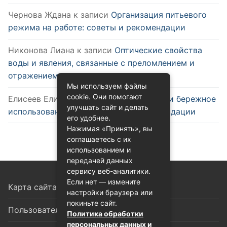
Чернова Ждана
к записи
Организация питьевого
режима на работе: советы и рекомендации
Никонова Лиана
к записи
Оптические свойства
воды и явления, связанные с преломлением и
отражением
Мы используем файлы
cookie. Они помогают
Елисеев Елизар
к записи
Эффективное и бережное
улучшать сайт и делать
использование воды: советы и рекомендации
его удобнее.
Нажимая «Принять», вы
соглашаетесь с их
использованием и
передачей данных
сервису веб-аналитики.
Если нет — измените
Карта сайта
настройки браузера или
покиньте сайт.
Пользовательское соглашение
Политика обработки
персональных данных и