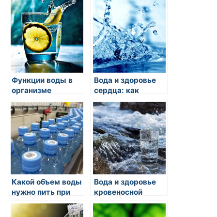
человека
Функции воды в
Вода и здоровье
организме
сердца: как
регулярное
употребление
воды
способствует
здоровью сердца?
Какой объем воды
Вода и здоровье
нужно пить при
кровеносной
беременности?
системы: почему
она так важна?