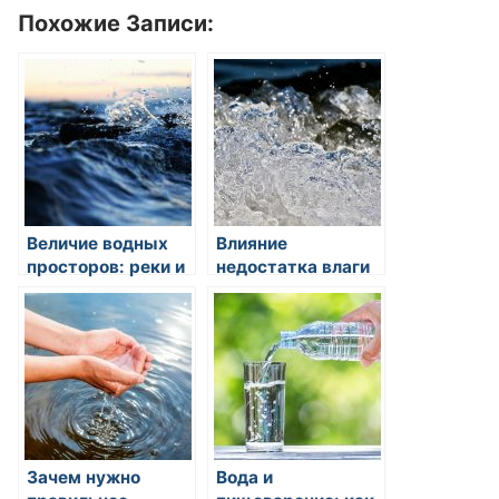
Похожие Записи:
Величие водных
Влияние
просторов: реки и
недостатка влаги
озера как стражи
на работу мозга и
экологического
концентрацию
баланса
Зачем нужно
Вода и