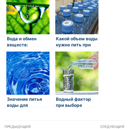
систему?
Вода и обмен
Какой объем воды
веществ:
нужно пить при
ключевое
беременности?
значение для
организма
Значение питья
Водный фактор
воды для
при выборе
регуляции
местоположения
температуры тела
жилых объектов и
Навигация
предприятий
ПРЕДЫДУЩИЙ
СЛЕДУЮЩИЙ