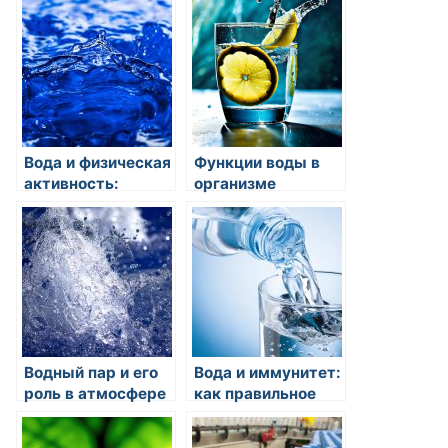
питье воды может
экосистемы
помочь избежать
дегидратации?
Вода и физическая
Функции воды в
активность:
организме
влияние питья на
тренировки и
восстановление
Водный пар и его
Вода и иммунитет:
роль в атмосфере
как правильное
питье влияет на
нашу иммунную