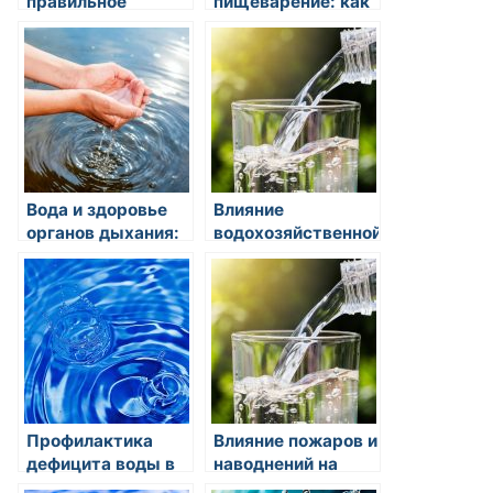
правильное
пищеварение: как
питьевое
вода помогает
обеспечение
поддерживать
организма?
нормальную
работу
желудочно-
кишечного
тракта?
Вода и здоровье
Влияние
органов дыхания:
водохозяйственной
важность
инфраструктуры
увлажнения
на экологию рек и
дыхательных
озер
путей
Профилактика
Влияние пожаров и
дефицита воды в
наводнений на
организме: как
водные