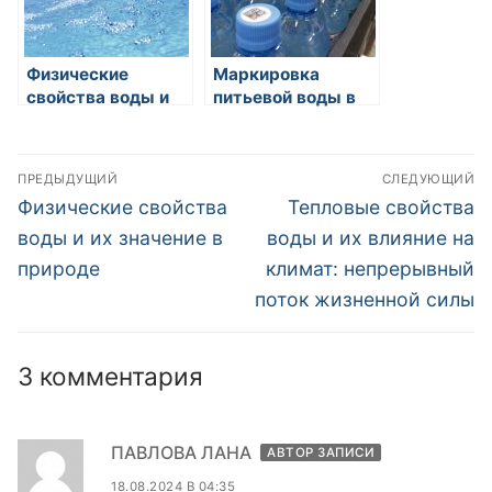
Физические
Маркировка
свойства воды и
питьевой воды в
их значение в
России
природе
Навигация
ПРЕДЫДУЩИЙ
СЛЕДУЮЩИЙ
по
Предыдущая
Следующая
Физические свойства
Тепловые свойства
запись:
запись:
записям
воды и их значение в
воды и их влияние на
природе
климат: непрерывный
поток жизненной силы
3 комментария
ПАВЛОВА ЛАНА
АВТОР ЗАПИСИ
18.08.2024 В 04:35