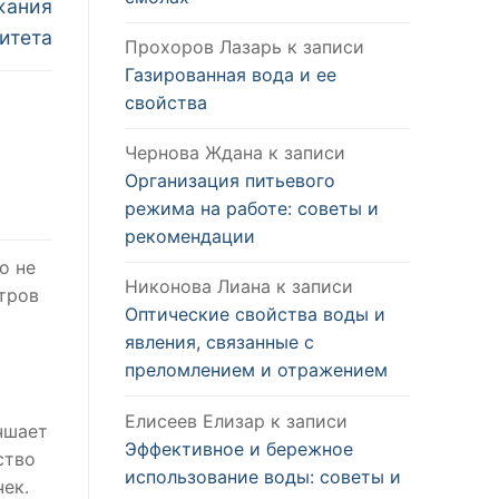
жания
итета
Прохоров Лазарь
к записи
Газированная вода и ее
свойства
Чернова Ждана
к записи
Организация питьевого
режима на работе: советы и
рекомендации
о не
Никонова Лиана
к записи
тров
Оптические свойства воды и
явления, связанные с
преломлением и отражением
Елисеев Елизар
к записи
чшает
Эффективное и бережное
ство
использование воды: советы и
ек.