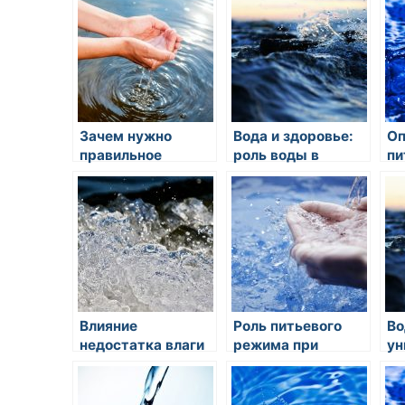
Зачем нужно
Вода и здоровье:
Оп
правильное
роль воды в
пи
питьевое
организме
дл
обеспечение
человека
ак
организма?
во
лу
Влияние
Роль питьевого
Во
недостатка влаги
режима при
ун
на работу мозга и
похудении
св
концентрацию
пи