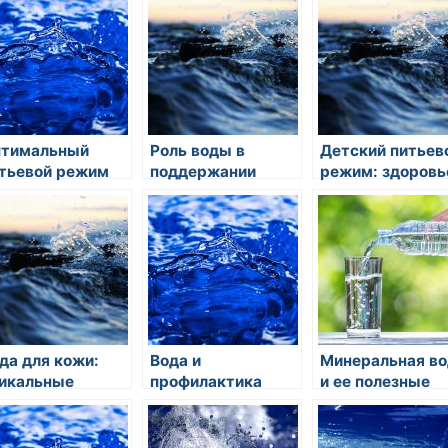
тимальный
Роль воды в
Детский питьев
тьевой режим
поддержании
режим: здоровь
я спортсменов и
здорового
гармония
тивных людей:
пищеварения
да — твой
чший друг
да для кожи:
Вода и
Минеральная во
икальные
профилактика
и ее полезные
ойства
мочекаменной
свойства
тьевого режима
болезни