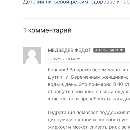
Предыдущая
Детский питьевой режим: здоровье и га
по
запись:
записям
1 комментарий
МЕДВЕДЕВ ФЕДОТ
АВТОР ЗАПИСИ
18.05.2025 В 04:12
Конечно! Во время беременности п
шутки! 💧 Беременным женщинам, к
воды в день. Это примерно 8-10 ст
обращать внимание на свои ощуще
хочется, но и пренебрегать жаждо
Гидратация помогает поддерживат
циркуляцию крови и способствует
жидкости может снизить риск запо