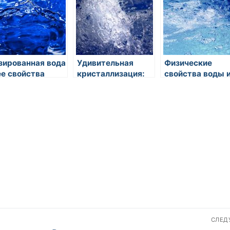
зированная вода
Удивительная
Физические
ее свойства
кристаллизация:
свойства воды 
роль воды в
их значение в
природе
природе
СЛЕ