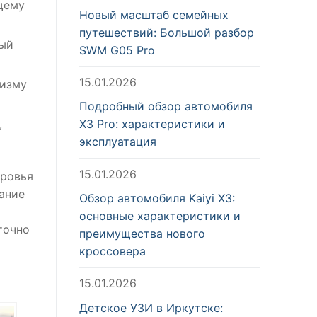
щему
Новый масштаб семейных
путешествий: Большой разбор
рый
SWM G05 Pro
15.01.2026
низму
Подробный обзор автомобиля
X3 Pro: характеристики и
,
эксплуатация
15.01.2026
оровья
ание
Обзор автомобиля Kaiyi X3:
ь
основные характеристики и
точно
преимущества нового
кроссовера
15.01.2026
Детское УЗИ в Иркутске: