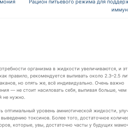
Следующая
рмония
Рацион питьевого режима для поддер
запись:
иммун
отребности организма в жидкости увеличиваются, и эт
ак правило, рекомендуется выпивать около 2.3–2.5 ли
аканов, но опять же, всё индивидуально. Очень важно
ния — не стоит насиловать себя, выпивая больше, чем
й не нужно.
ь оптимальный уровень амниотической жидкости, улу
 выведению токсинов. Более того, достаточное количе
ров, которые, увы, достаточно часты у будущих мамоч