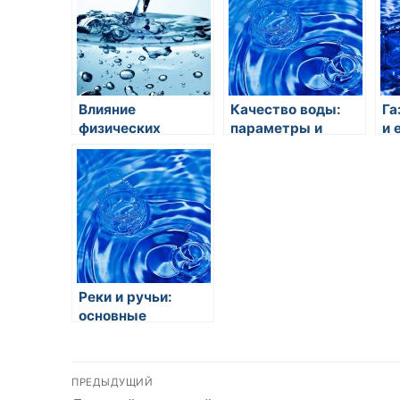
Влияние
Качество воды:
Га
физических
параметры и
и 
условий на
требования
кипение воды:
основные
факторы и
механизмы
Реки и ручьи:
основные
источники пресной
воды на планете
Навигация
ПРЕДЫДУЩИЙ