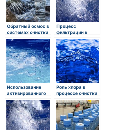
Обратный осмос в
Процесс
системах очистки
фильтрации в
воды: принципы
системах очистки
работы и
воды: основные
преимущества
методы и
преимущества
Использование
Роль хлора в
активированного
процессе очистки
угля для очистки
воды и его влияние
воды: потенциал и
на организм
преимущества