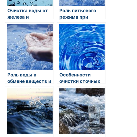
Очистка воды от
Роль питьевого
железа и
режима при
марганца: методы
похудении
и технологии
Роль воды в
Особенности
обмене веществ и
очистки сточных
выведении
вод от
токсинов:
сельскохозяйственных
необходимость
угроз
чистой воды для
здоровья