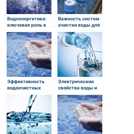
Водоэнергетика:
Важность систем
ключевая роль в
очистки воды для
устойчивом
обеспечения
развитии
безопасности
питьевой воды
Эффективность
Электрические
водоочистных
свойства воды и
установок для
ее роль в
промышленных
электролитах
предприятий:
современные
технологии и
перспективы