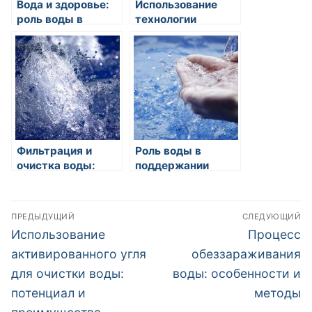
Вода и здоровье:
Использование
роль воды в
технологии
организме
обратного осмоса
человека
при очистке воды
Фильтрация и
Роль воды в
очистка воды:
поддержании
основные
здоровья сердца и
принципы и
сосудов
Навигация
методы
ПРЕДЫДУЩИЙ
СЛЕДУЮЩИЙ
по
Предыдущая
Следующа
Использование
Процесс
запись:
запись:
записям
активированного угля
обеззараживания
для очистки воды:
воды: особенности и
потенциал и
методы