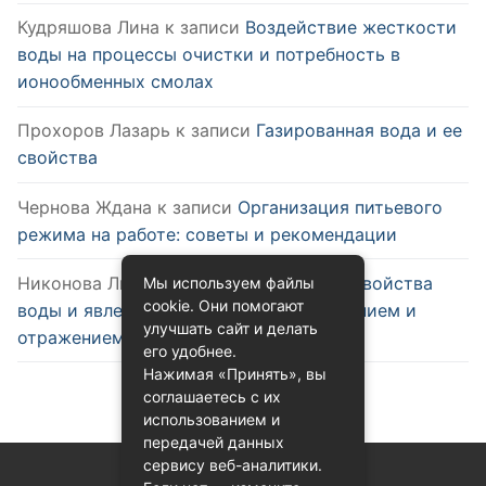
Кудряшова Лина
к записи
Воздействие жесткости
воды на процессы очистки и потребность в
ионообменных смолах
Прохоров Лазарь
к записи
Газированная вода и ее
свойства
Чернова Ждана
к записи
Организация питьевого
режима на работе: советы и рекомендации
Никонова Лиана
к записи
Оптические свойства
Мы используем файлы
cookie. Они помогают
воды и явления, связанные с преломлением и
улучшать сайт и делать
отражением
его удобнее.
Нажимая «Принять», вы
соглашаетесь с их
использованием и
передачей данных
сервису веб-аналитики.