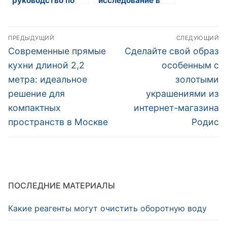
руководство по
исследование в
проведению УЗИ
Казани: цена и
щитовидной
качество услуг
Навигация
железы в Санкт-
ПРЕДЫДУЩИЙ
СЛЕДУЮЩИЙ
Петербурге:
по
Предыдущая
Следующая
Современные прямые
Сделайте свой образ
преимущества
запись:
запись:
клиники МИК
записям
кухни длиной 2,2
особенным с
метра: идеальное
золотыми
решение для
украшениями из
компактных
интернет-магазина
пространств в Москве
Родис
ПОСЛЕДНИЕ МАТЕРИАЛЫ
Какие реагенты могут очистить оборотную воду