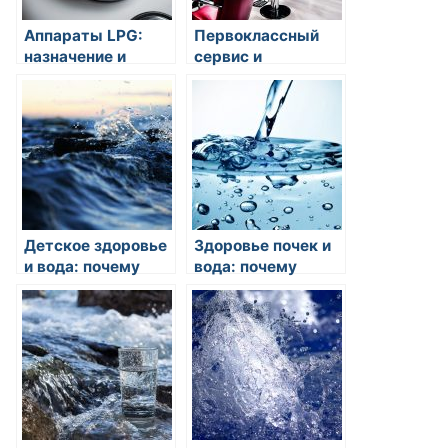
Аппараты LPG:
Первоклассный
назначение и
сервис и
особенности
экспертный
работы
подход к
оборудования
окрашиванию и
уходу за волосами
на Новокузнецкой
Детское здоровье
Здоровье почек и
и вода: почему
вода: почему
вода необходима
правильное
для роста и
потребление воды
развития детей?
важно для
здоровья почек?