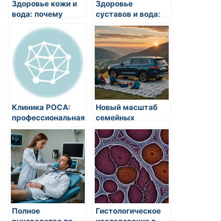
Здоровье кожи и
Здоровье
вода: почему
суставов и вода:
гидратация кожи
почему
является
увлажнение
ключевым
суставов имеет
аспектом ее
огромное значение
здоровья?
для здоровья
суставов?
Клиника РОСА:
Новый масштаб
профессиональная
семейных
помощь в
путешествий:
психиатрии,
Большой разбор
наркологии и
SWM G05 Pro
неврологии
Полное
Гистологическое