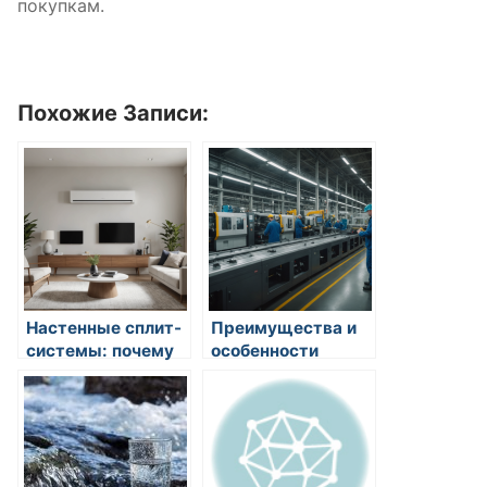
покупкам.
Похожие Записи:
Настенные сплит-
Преимущества и
системы: почему
особенности
именно они стали
изготовления
выбором
пластиковой тары
современного
на заказ методом
комфорта
литья под
давлением в