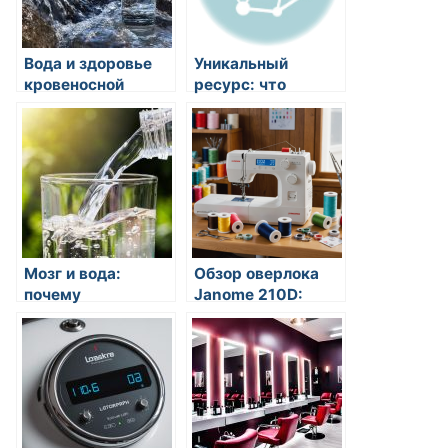
Санкт-Петербурге
Вода и здоровье
Уникальный
кровеносной
ресурс: что
системы: почему
предлагает сайт
она так важна?
Saitama Ls и
почему он важен
для пользователей
Мозг и вода:
Обзор оверлока
почему
Janome 210D:
употребление
надежный
достаточного
помощник для
количества воды
швейных
необходимо для
мастерских и
нормальной
домашних хобби
работы мозга?