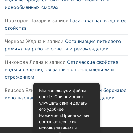
ионообменных смолах
Прохоров Лазарь
к записи
Газированная вода и ее
свойства
Чернова Ждана
к записи
Организация питьевого
режима на работе: советы и рекомендации
Никонова Лиана
к записи
Оптические свойства
воды и явления, связанные с преломлением и
отражением
Елисеев Елизар
к записи
Эффективное и бережное
Мы используем файлы
cookie. Они помогают
использование воды: советы и рекомендации
улучшать сайт и делать
его удобнее.
Нажимая «Принять», вы
соглашаетесь с их
использованием и