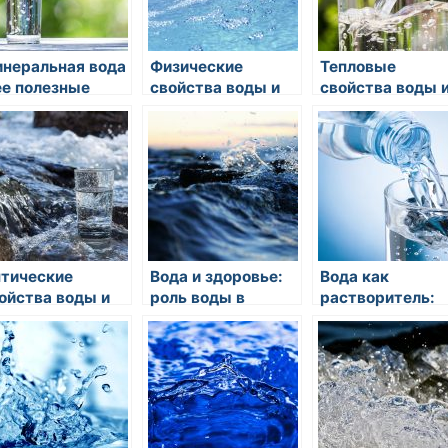
неральная вода
Физические
Тепловые
ее полезные
свойства воды и
свойства воды 
ойства
их значение в
их влияние на
природе
климат:
непрерывный
поток жизненно
силы
тические
Вода и здоровье:
Вода как
ойства воды и
роль воды в
растворитель:
ления,
организме
особенности и
язанные с
человека
применение
еломлением и
ражением