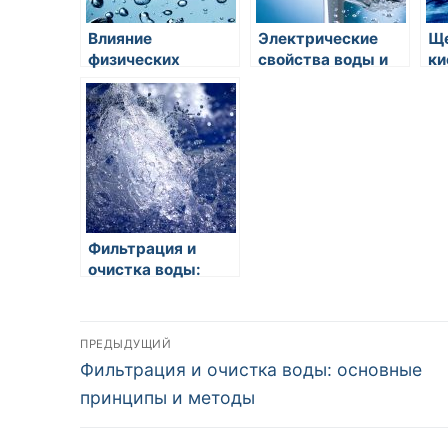
Влияние
Электрические
Ще
физических
свойства воды и
ки
условий на
ее роль в
св
кипение воды:
электролитах
пр
основные
факторы и
механизмы
Фильтрация и
очистка воды:
основные
принципы и
Навигация
методы
ПРЕДЫДУЩИЙ
Предыдущая
Фильтрация и очистка воды: основные
по
запись:
принципы и методы
записям