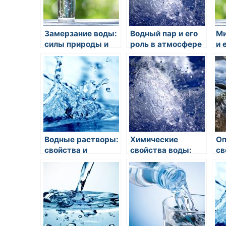
Замерзание воды:
Водный пар и его
Ми
силы природы и
роль в атмосфере
и 
экологическое
св
влияние
Водные растворы:
Химические
Оп
свойства и
свойства воды:
св
применение
растворимость и
яв
реакции
св
пр
от