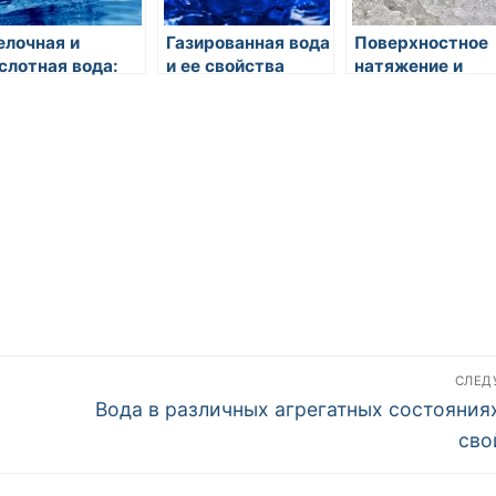
лочная и
Газированная вода
Поверхностное
слотная вода:
и ее свойства
натяжение и
ойства и
капиллярное
именение
действие воды
СЛЕ
Следующая
Вода в различных агрегатных состояниях
запись:
сво