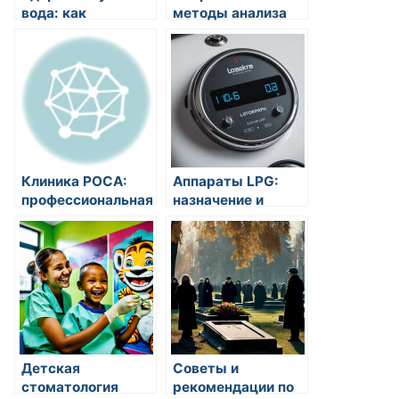
вода: как
методы анализа
регулярное питье
качества воды:
воды может
отслеживаем
помочь в
загрязнения и
предотвращении
обеспечиваем
зубных проблем?
безопасность
Клиника РОСА:
Аппараты LPG:
профессиональная
назначение и
помощь в
особенности
психиатрии,
работы
наркологии и
оборудования
неврологии
Детская
Советы и
стоматология
рекомендации по