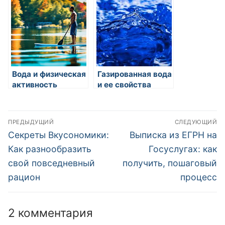
кредита: сроки,
качество услуг
ГИБДД
Вода и физическая
Газированная вода
активность
и ее свойства
Навигация
ПРЕДЫДУЩИЙ
СЛЕДУЮЩИЙ
по
Предыдущая
Следующая
Секреты Вкусономики:
Выписка из ЕГРН на
запись:
запись:
записям
Как разнообразить
Госуслугах: как
свой повседневный
получить, пошаговый
рацион
процесс
2 комментария