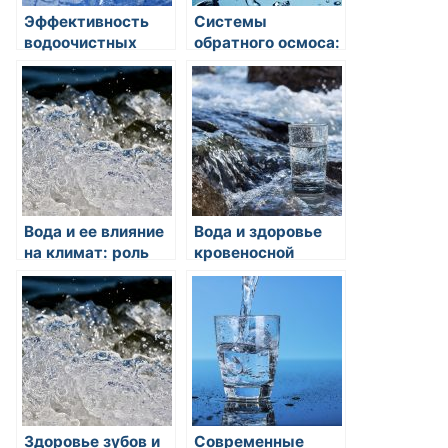
Эффективность
Системы
водоочистных
обратного осмоса:
установок для
преимущества и
промышленных
применение
предприятий:
современные
технологии и
перспективы
Вода и ее влияние
Вода и здоровье
на климат: роль
кровеносной
гидрологической
системы: почему
системы
она так важна?
Здоровье зубов и
Современные