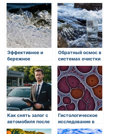
Мадагаскария на
подготовке к
ЧТЗ в Челябинске:
похоронам в
забота о здоровье
Санкт-Петербурге
детей
Эффективное и
Обратный осмос в
бережное
системах очистки
использование
воды: принципы
воды: советы и
работы и
рекомендации
преимущества
Как снять залог с
Гистологическое
автомобиля после
исследование в
погашения
Казани: цена и