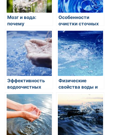
Мозг и вода:
Особенности
почему
очистки сточных
употребление
вод от
достаточного
сельскохозяйственных
количества воды
угроз
необходимо для
нормальной
работы мозга?
Эффективность
Физические
водоочистных
свойства воды и
установок для
их значение в
промышленных
природе
предприятий:
современные
технологии и
перспективы