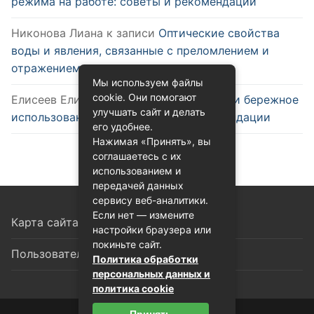
режима на работе: советы и рекомендации
Никонова Лиана
к записи
Оптические свойства
воды и явления, связанные с преломлением и
отражением
Мы используем файлы
cookie. Они помогают
Елисеев Елизар
к записи
Эффективное и бережное
улучшать сайт и делать
использование воды: советы и рекомендации
его удобнее.
Нажимая «Принять», вы
соглашаетесь с их
использованием и
передачей данных
сервису веб-аналитики.
Если нет — измените
Карта сайта
настройки браузера или
покиньте сайт.
Пользовательское соглашение
Политика обработки
персональных данных и
политика cookie