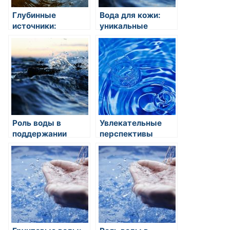
Глубинные
Вода для кожи:
источники:
уникальные
использование
свойства
артезианских
питьевого режима
колодцев для
питания питьевых
вод
Роль воды в
Увлекательные
поддержании
перспективы
здорового
использования
пищеварения
соленой воды в
сельском
хозяйстве