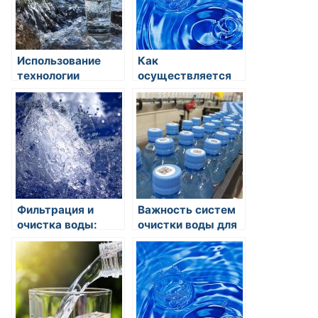
Использование
Как
технологии
осуществляется
обратного осмоса
десалинация
при очистке воды
морской воды для
питья?
Фильтрация и
Важность систем
очистка воды:
очистки воды для
основные
обеспечения
принципы и
безопасности
методы
питьевой воды