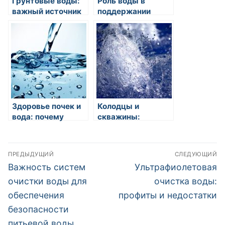
Грунтовые воды:
Роль воды в
важный источник
поддержании
пресной воды для
здоровья сердца и
питья и орошения
сосудов
Здоровье почек и
Колодцы и
вода: почему
скважины:
правильное
источники воды
потребление воды
для бытовых и
Навигация
важно для
промышленных
ПРЕДЫДУЩИЙ
СЛЕДУЮЩИЙ
здоровья почек?
нужд
по
Предыдущая
Следующая
Важность систем
Ультрафиолетовая
запись:
запись:
записям
очистки воды для
очистка воды:
обеспечения
профиты и недостатки
безопасности
питьевой воды