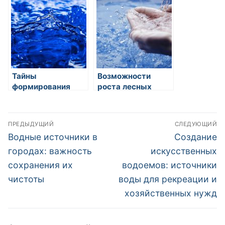
принципы и
методы
Тайны
Возможности
формирования
роста лесных
подземных
насаждений около
источников воды
водных
Навигация
источников
ПРЕДЫДУЩИЙ
СЛЕДУЮЩИЙ
по
Предыдущая
Следующая
Водные источники в
Создание
запись:
запись:
записям
городах: важность
искусственных
сохранения их
водоемов: источники
чистоты
воды для рекреации и
хозяйственных нужд