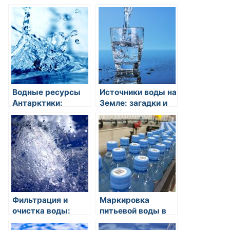
пресной воды для
источники пресной
питья и орошения
воды в
высокогорье
Водные ресурсы
Источники воды на
Антарктики:
Земле: загадки и
источники пресной
открытия
воды в
экстремальных
условиях
Фильтрация и
Маркировка
очистка воды:
питьевой воды в
основные
России