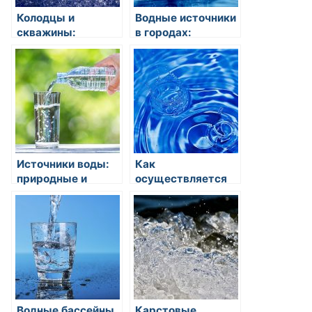
Колодцы и
Водные источники
скважины:
в городах:
источники воды
важность
для бытовых и
сохранения их
промышленных
чистоты
нужд
Источники воды:
Как
природные и
осуществляется
искусственные
десалинация
морской воды для
питья?
Водные бассейны
Карстовые