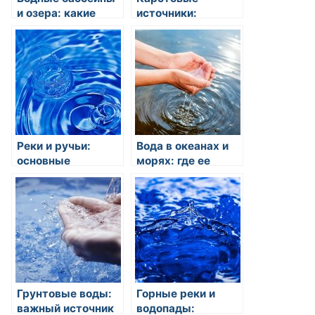
и озера: какие
источники:
источники воды
непредсказуемые
они
источники пресной
представляют?
воды
Реки и ручьи:
Вода в океанах и
основные
морях: где ее
источники пресной
можно
воды на планете
использовать?
Грунтовые воды:
Горные реки и
важный источник
водопады: