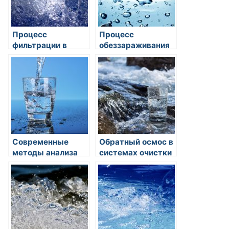
Процесс
Процесс
фильтрации в
обеззараживания
системах очистки
воды: особенности
воды: основные
и методы
методы и
преимущества
Современные
Обратный осмос в
методы анализа
системах очистки
качества воды:
воды: принципы
отслеживаем
работы и
загрязнения и
преимущества
обеспечиваем
безопасность