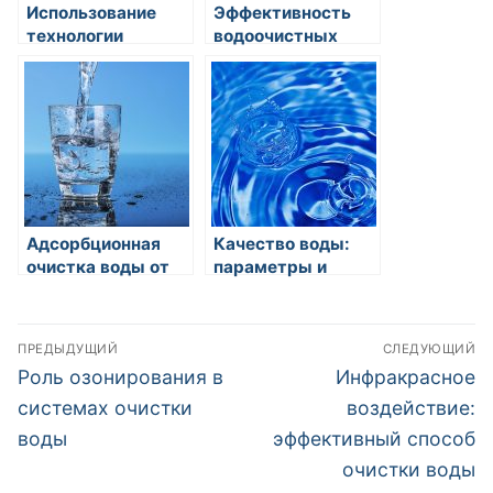
Использование
Эффективность
технологии
водоочистных
обратного осмоса
установок для
при очистке воды
промышленных
предприятий:
современные
технологии и
перспективы
Адсорбционная
Качество воды:
очистка воды от
параметры и
тяжелых металлов
требования
Навигация
ПРЕДЫДУЩИЙ
СЛЕДУЮЩИЙ
по
Предыдущая
Следующая
Роль озонирования в
Инфракрасное
запись:
запись:
записям
системах очистки
воздействие:
воды
эффективный способ
очистки воды