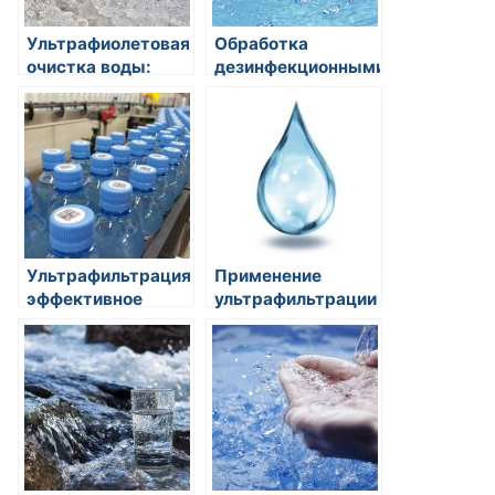
Ультрафиолетовая
Обработка
очистка воды:
дезинфекционными
профиты и
средствами:
недостатки
защита от
микробиологических
загрязнений
Ультрафильтрация:
Применение
эффективное
ультрафильтрации
применение в
в системах
системах очистки
очистки воды
воды