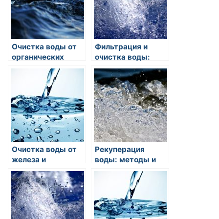
Очистка воды от
Фильтрация и
органических
очистка воды:
загрязнений:
основные
методы и
принципы и
технологии
методы
Очистка воды от
Рекуперация
железа и
воды: методы и
марганца: методы
технологии
и технологии