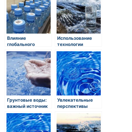
питья?
промышленных
нужд
Влияние
Использование
глобального
технологии
изменения
обратного осмоса
климата на
при очистке воды
доступность
питьевой воды
Грунтовые воды:
Увлекательные
важный источник
перспективы
пресной воды для
использования
питья и орошения
соленой воды в
сельском
хозяйстве