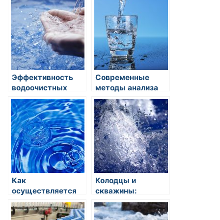
работы и
сельскохозяйственных
преимущества
угроз
Эффективность
Современные
водоочистных
методы анализа
установок для
качества воды:
промышленных
отслеживаем
предприятий:
загрязнения и
современные
обеспечиваем
технологии и
безопасность
перспективы
Как
Колодцы и
осуществляется
скважины:
десалинация
источники воды
морской воды для
для бытовых и