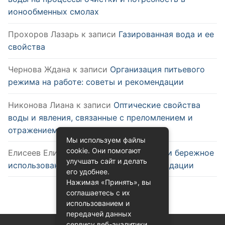
ионообменных смолах
Прохоров Лазарь
к записи
Газированная вода и ее
свойства
Чернова Ждана
к записи
Организация питьевого
режима на работе: советы и рекомендации
Никонова Лиана
к записи
Оптические свойства
воды и явления, связанные с преломлением и
отражением
Мы используем файлы
cookie. Они помогают
Елисеев Елизар
к записи
Эффективное и бережное
улучшать сайт и делать
использование воды: советы и рекомендации
его удобнее.
Нажимая «Принять», вы
соглашаетесь с их
использованием и
передачей данных
сервису веб-аналитики.