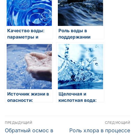
Качество воды:
Роль воды в
параметры и
поддержании
требования
здорового
пищеварения
Источник жизни в
Щелочная и
опасности:
кислотная вода:
влияние
свойства и
загрязнения воды
применение
Навигация
на здоровье
ПРЕДЫДУЩИЙ
СЛЕДУЮЩИЙ
человека
по
Предыдущая
Следующая
Обратный осмос в
Роль хлора в процессе