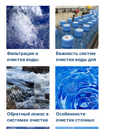
Фильтрация и
Важность систем
очистка воды:
очистки воды для
основные
обеспечения
принципы и
безопасности
методы
питьевой воды
Обратный осмос в
Особенности
системах очистки
очистки сточных
воды: принципы
вод от