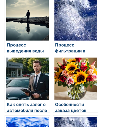
и методы
качество услуг
Процесс
Процесс
выведения воды
фильтрации в
из организма
системах очистки
воды: основные
методы и
преимущества
Как снять залог с
Особенности
автомобиля после
заказа цветов
погашения
онлайн
кредита: сроки,