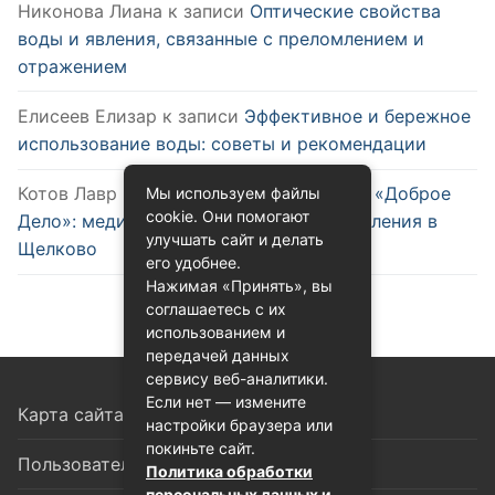
Никонова Лиана
к записи
Оптические свойства
воды и явления, связанные с преломлением и
отражением
Елисеев Елизар
к записи
Эффективное и бережное
использование воды: советы и рекомендации
Котов Лавр
к записи
Семейная клиника «Доброе
Мы используем файлы
cookie. Они помогают
Дело»: медицинский центр нового поколения в
улучшать сайт и делать
Щелково
его удобнее.
Нажимая «Принять», вы
соглашаетесь с их
использованием и
передачей данных
сервису веб-аналитики.
Если нет — измените
Карта сайта
настройки браузера или
покиньте сайт.
Пользовательское соглашение
Политика обработки
персональных данных и