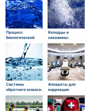
ГИБДД
Процесс
Колодцы и
биологической
скважины:
очистки воды:
источники воды
принципы и
для бытовых и
применение
промышленных
нужд
Системы
Аппараты для
обратного осмоса:
коррекции
преимущества и
фигуры. Что
применение
учитывать при
выборе?