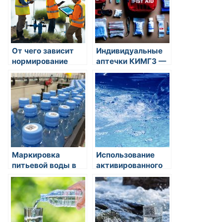
От чего зависит
Индивидуальные
нормирование
аптечки КИМГЗ —
водного режима
надежная помощь
в экстремальных
ситуациях
Маркировка
Использование
питьевой воды в
активированного
России
угля для очистки
воды: потенциал и
преимущества