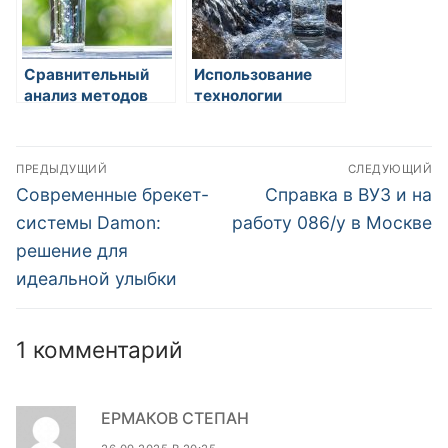
Сравнительный
Использование
анализ методов
технологии
очистки воды по
обратного осмоса
их эффективности
при очистке воды
Навигация
ПРЕДЫДУЩИЙ
СЛЕДУЮЩИЙ
по
Предыдущая
Следующая
Современные брекет-
Справка в ВУЗ и на
запись:
запись:
записям
системы Damon:
работу 086/у в Москве
решение для
идеальной улыбки
1 комментарий
ЕРМАКОВ СТЕПАН