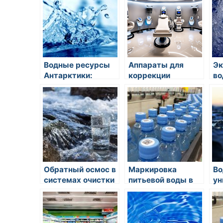
Водные ресурсы
Аппараты для
Эк
Антарктики:
коррекции
во
источники пресной
фигуры. Что
ка
воды в
учитывать при
пр
экстремальных
выборе?
ту
условиях
Обратный осмос в
Маркировка
Во
системах очистки
питьевой воды в
ун
воды: принципы
России
св
работы и
пи
преимущества