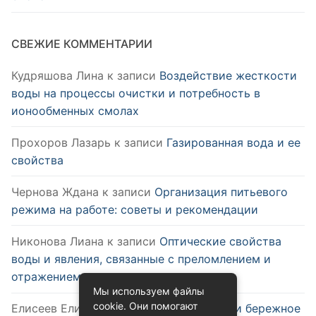
СВЕЖИЕ КОММЕНТАРИИ
Кудряшова Лина
к записи
Воздействие жесткости
воды на процессы очистки и потребность в
ионообменных смолах
Прохоров Лазарь
к записи
Газированная вода и ее
свойства
Чернова Ждана
к записи
Организация питьевого
режима на работе: советы и рекомендации
Никонова Лиана
к записи
Оптические свойства
воды и явления, связанные с преломлением и
отражением
Мы используем файлы
cookie. Они помогают
Елисеев Елизар
к записи
Эффективное и бережное