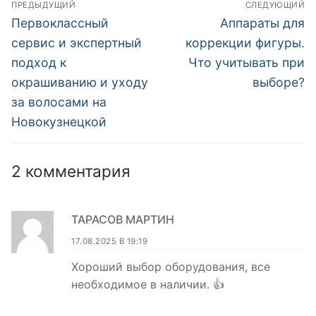
Навигация
ПРЕДЫДУЩИЙ
СЛЕДУЮЩИЙ
нужд
по
Предыдущая
Следующая
Первоклассный
Аппараты для
запись:
запись:
записям
сервис и экспертный
коррекции фигуры.
подход к
Что учитывать при
окрашиванию и уходу
выборе?
за волосами на
Новокузнецкой
2 комментария
ТАРАСОВ МАРТИН
17.08.2025 В 19:19
Хороший выбор оборудования, все
необходимое в наличии. 👍