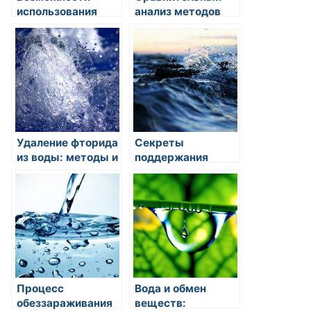
использования
анализ методов
дождевой воды
очистки воды по
для полива и
их эффективности
бытовых нужд
Удаление фторида
Секреты
из воды: методы и
поддержания
технологии
гидратации во
время отпуска
Процесс
Вода и обмен
обеззараживания
веществ: