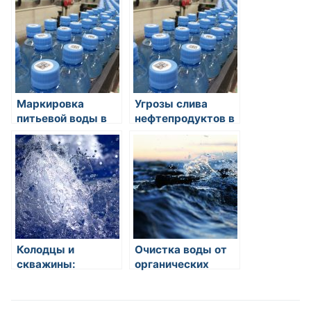
и рекомендации
минерализацией:
особенности и
проблемы
Маркировка
Угрозы слива
питьевой воды в
нефтепродуктов в
России
водоемы
Колодцы и
Очистка воды от
скважины:
органических
источники воды
загрязнений:
для бытовых и
методы и
промышленных
технологии