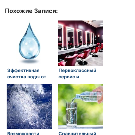
Похожие Записи:
Эффективная
Первоклассный
очистка воды от
сервис и
химических
экспертный
загрязнений:
подход к
методы и
окрашиванию и
оборудование
уходу за волосами
на Новокузнецкой
Возможности
Сравнительный