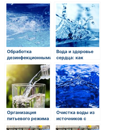
воды: особенности
ключевое
и методы
значение для
организма
Обработка
Вода и здоровье
дезинфекционными
сердца: как
средствами:
регулярное
защита от
употребление
микробиологических
воды
загрязнений
способствует
здоровью сердца?
Организация
Очистка воды из
питьевого режима
источников с
на работе: советы
повышенной