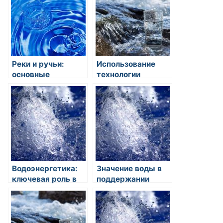
источников
Реки и ручьи:
Использование
основные
технологии
источники пресной
обратного осмоса
воды на планете
при очистке воды
Водоэнергетика:
Значение воды в
ключевая роль в
поддержании
устойчивом
биологического
развитии
разнообразия