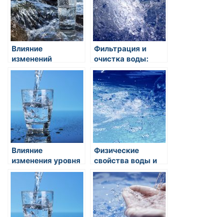
Влияние
Фильтрация и
изменений
очистка воды:
климата на
основные
доступность
принципы и
источников воды
методы
Влияние
Физические
изменения уровня
свойства воды и
грунтовых вод на
их значение в
экосистемы
природе