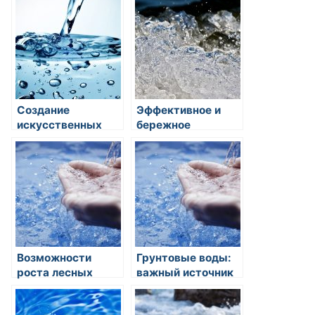
для бытовых и
соленой воды в
промышленных
сельском
нужд
хозяйстве
Создание
Эффективное и
искусственных
бережное
водоемов:
использование
источники воды
воды: советы и
для рекреации и
рекомендации
хозяйственных
нужд
Возможности
Грунтовые воды:
роста лесных
важный источник
насаждений около
пресной воды для
водных
питья и орошения