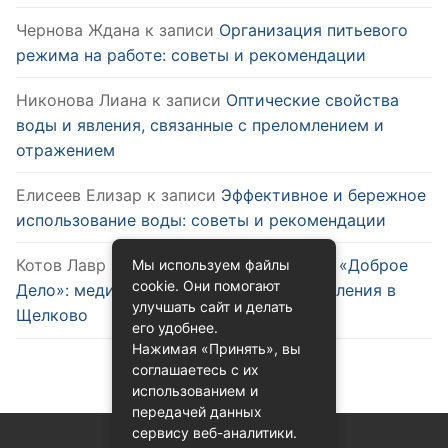
Чернова Ждана
к записи
Организация питьевого
режима на работе: советы и рекомендации
Никонова Лиана
к записи
Оптические свойства
воды и явления, связанные с преломлением и
отражением
Елисеев Елизар
к записи
Эффективное и бережное
использование воды: советы и рекомендации
Котов Лавр
к записи
Семейная клиника «Доброе
Мы используем файлы
cookie. Они помогают
Дело»: медицинский центр нового поколения в
улучшать сайт и делать
Щелково
его удобнее.
Нажимая «Принять», вы
соглашаетесь с их
использованием и
передачей данных
сервису веб-аналитики.