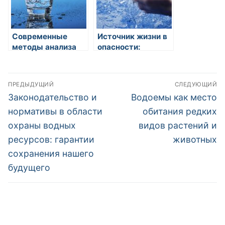
Современные
Источник жизни в
методы анализа
опасности:
качества воды:
влияние
отслеживаем
загрязнения воды
Навигация
загрязнения и
на здоровье
ПРЕДЫДУЩИЙ
СЛЕДУЮЩИЙ
обеспечиваем
человека
по
Предыдущая
Следующая
Законодательство и
Водоемы как место
безопасность
запись:
запись:
записям
нормативы в области
обитания редких
охраны водных
видов растений и
ресурсов: гарантии
животных
сохранения нашего
будущего