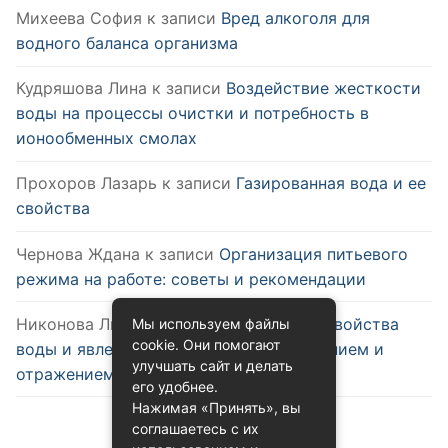
Михеева София
к записи
Вред алкоголя для
водного баланса организма
Кудряшова Лина
к записи
Воздействие жесткости
воды на процессы очистки и потребность в
ионообменных смолах
Прохоров Лазарь
к записи
Газированная вода и ее
свойства
Чернова Ждана
к записи
Организация питьевого
режима на работе: советы и рекомендации
Никонова Лиана
к записи
Оптические свойства
Мы используем файлы
cookie. Они помогают
воды и явления, связанные с преломлением и
улучшать сайт и делать
отражением
его удобнее.
Нажимая «Принять», вы
соглашаетесь с их