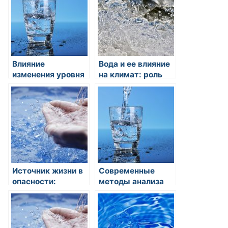
Влияние
Вода и ее влияние
изменения уровня
на климат: роль
грунтовых вод на
гидрологической
экосистемы
системы
Источник жизни в
Современные
опасности:
методы анализа
влияние
качества воды:
загрязнения воды
отслеживаем
на здоровье
загрязнения и
человека
обеспечиваем