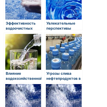
безопасность
Эффективность
Увлекательные
водоочистных
перспективы
установок для
использования
промышленных
соленой воды в
предприятий:
сельском
современные
хозяйстве
технологии и
перспективы
Влияние
Угрозы слива
водохозяйственной
нефтепродуктов в
инфраструктуры
водоемы
на экологию рек и
озер