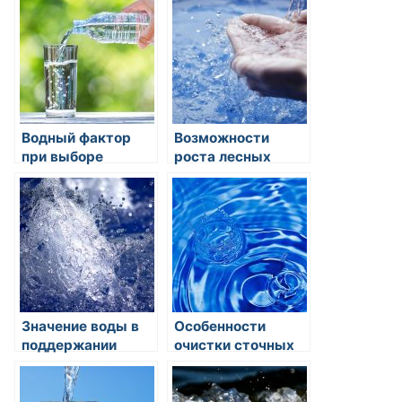
сохранения их
экологического
чистоты
баланса
Водный фактор
Возможности
при выборе
роста лесных
местоположения
насаждений около
жилых объектов и
водных
предприятий
источников
Значение воды в
Особенности
поддержании
очистки сточных
биологического
вод от
разнообразия
сельскохозяйственных
угроз