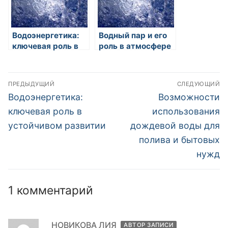
Водоэнергетика:
Водный пар и его
ключевая роль в
роль в атмосфере
устойчивом
развитии
Навигация
ПРЕДЫДУЩИЙ
СЛЕДУЮЩИЙ
по
Предыдущая
Следующая
Водоэнергетика:
Возможности
запись:
запись:
записям
ключевая роль в
использования
устойчивом развитии
дождевой воды для
полива и бытовых
нужд
1 комментарий
НОВИКОВА ЛИЯ
АВТОР ЗАПИСИ