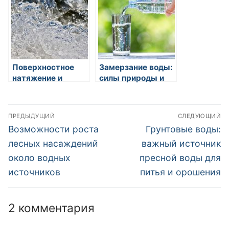
Поверхностное
Замерзание воды:
натяжение и
силы природы и
капиллярное
экологическое
действие воды
влияние
Навигация
ПРЕДЫДУЩИЙ
СЛЕДУЮЩИЙ
по
Предыдущая
Следующая
Возможности роста
Грунтовые воды:
запись:
запись:
записям
лесных насаждений
важный источник
около водных
пресной воды для
источников
питья и орошения
2 комментария