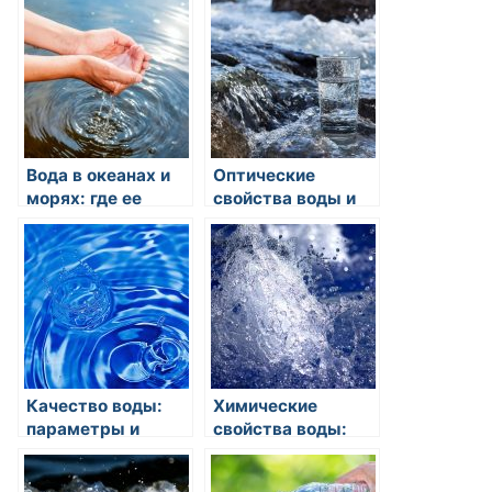
морской воды для
климат:
питья?
непрерывный
поток жизненной
силы
Вода в океанах и
Оптические
морях: где ее
свойства воды и
можно
явления,
использовать?
связанные с
преломлением и
отражением
Качество воды:
Химические
параметры и
свойства воды:
требования
растворимость и
реакции