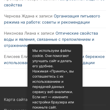
свойства
Чернова Ждана
к записи
Организация питьевого
режима на работе: советы и рекомендации
Никонова Лиана
к записи
Оптические свойства
воды и явления, связанные с преломлением и
отражением
Мы используем файлы
cookie. Они помогают
Елисеев Елизар
к записи
Эффективное и бережное
улучшать сайт и делать
использование воды: советы и рекомендации
его удобнее.
Нажимая «Принять», вы
соглашаетесь с их
использованием и
передачей данных
сервису веб-аналитики.
Если нет — измените
Карта сайта
настройки браузера или
покиньте сайт.