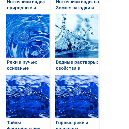
Источники воды:
Источники воды на
природные и
Земле: загадки и
искусственные
открытия
Реки и ручьи:
Водные растворы:
основные
свойства и
источники пресной
применение
воды на планете
Тайны
Горные реки и
формирования
водопады: