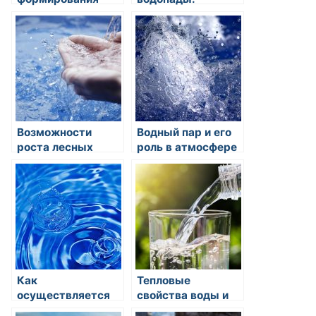
подземных
источники пресной
источников воды
воды в
высокогорье
Возможности
Водный пар и его
роста лесных
роль в атмосфере
насаждений около
водных
источников
Как
Тепловые
осуществляется
свойства воды и
десалинация
их влияние на