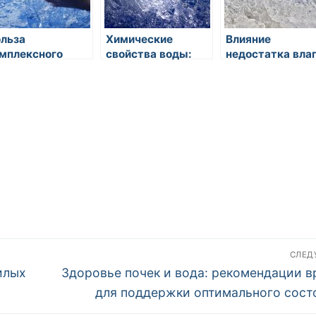
льза
Химические
Влияние
мплексного
свойства воды:
недостатка вла
дхода к
растворимость и
на работу мозга
тьевому режиму
реакции
концентрацию
СЛЕ
Следующая
илых
Здоровье почек и вода: рекомендации в
запись:
для поддержки оптимального сост