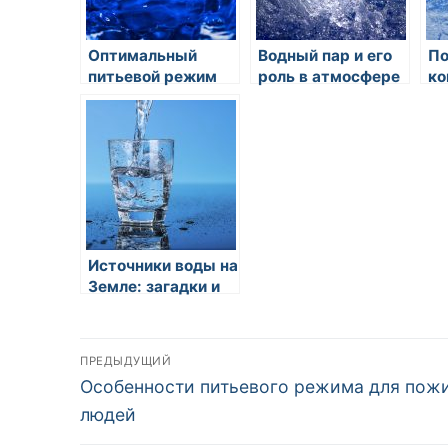
Оптимальный
Водный пар и его
По
питьевой режим
роль в атмосфере
ко
для спортсменов и
по
активных людей:
пи
вода — твой
лучший друг
Источники воды на
Земле: загадки и
открытия
Навигация
ПРЕДЫДУЩИЙ
Предыдущая
Особенности питьевого режима для пож
по
запись:
людей
записям