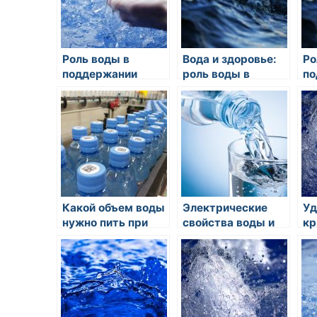
Роль воды в
Вода и здоровье:
Ро
поддержании
роль воды в
по
здоровья сердца и
организме
зд
сосудов
человека
пи
Какой объем воды
Электрические
Уд
нужно пить при
свойства воды и
кр
беременности?
ее роль в
ро
электролитах
пр