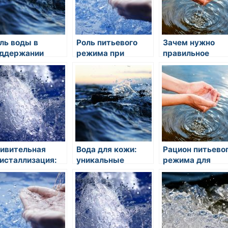
ль воды в
Роль питьевого
Зачем нужно
ддержании
режима при
правильное
орового
похудении
питьевое
щеварения
обеспечение
организма?
ивительная
Вода для кожи:
Рацион питьево
исталлизация:
уникальные
режима для
ль воды в
свойства
поддержания
ироде
питьевого режима
иммунитета