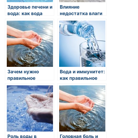
Здоровье печени и
Влияние
вода: как вода
недостатка влаги
помогает
на работу мозга и
поддерживать
концентрацию
здоровье печени и
ее
функциональность?
Зачем нужно
Вода и иммунитет:
правильное
как правильное
питьевое
питье влияет на
обеспечение
нашу иммунную
организма?
систему?
Роль воды в
Головная боль и