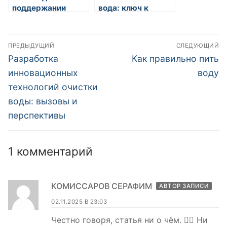
поддержании
вода: ключ к
здоровья сердца и
профилактике
сосудов
Навигация
ПРЕДЫДУЩИЙ
СЛЕДУЮЩИЙ
по
Предыдущая
Следующая
Разработка
Как правильно пить
запись:
запись:
записям
инновационных
воду
технологий очистки
воды: вызовы и
перспективы
1 комментарий
КОМИССАРОВ СЕРАФИМ
АВТОР ЗАПИСИ
02.11.2025 В 23:03
Честно говоря, статья ни о чём. 🤦‍♂️ Ни