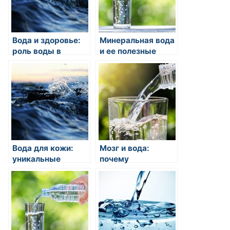
Вода и здоровье:
Минеральная вода
роль воды в
и ее полезные
организме
свойства
человека
Вода для кожи:
Мозг и вода:
уникальные
почему
свойства
употребление
питьевого режима
достаточного
количества воды
необходимо для
нормальной
работы мозга?