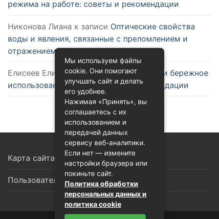
режима на работе: советы и рекомендации
Никонова Лиана
к записи
Оптические свойства
воды и явления, связанные с преломлением и
отражением
Мы используем файлы
cookie. Они помогают
Елисеев Елизар
к записи
Эффективное и бережное
улучшать сайт и делать
использование воды: советы и рекомендации
его удобнее.
Нажимая «Принять», вы
соглашаетесь с их
использованием и
передачей данных
сервису веб-аналитики.
Если нет — измените
Карта сайта
настройки браузера или
покиньте сайт.
Пользовательское соглашение
Политика обработки
персональных данных и
политика cookie