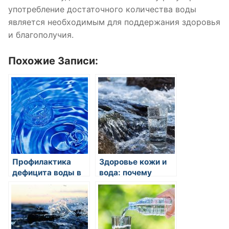
употребление достаточного количества воды
является необходимым для поддержания здоровья
и благополучия.
Похожие Записи:
Профилактика
Здоровье кожи и
дефицита воды в
вода: почему
организме: как
гидратация кожи
питье воды может
является
помочь избежать
ключевым
дегидратации?
аспектом ее
здоровья?