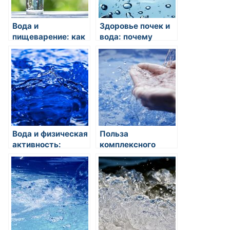
Вода и
Здоровье почек и
пищеварение: как
вода: почему
вода помогает
правильное
поддерживать
потребление воды
нормальную
важно для
работу
здоровья почек?
желудочно-
кишечного
тракта?
Вода и физическая
Польза
активность:
комплексного
влияние питья на
подхода к
тренировки и
питьевому режиму
восстановление