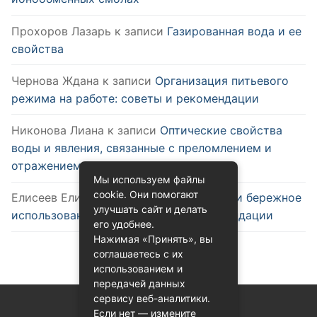
Прохоров Лазарь
к записи
Газированная вода и ее
свойства
Чернова Ждана
к записи
Организация питьевого
режима на работе: советы и рекомендации
Никонова Лиана
к записи
Оптические свойства
воды и явления, связанные с преломлением и
отражением
Мы используем файлы
cookie. Они помогают
Елисеев Елизар
к записи
Эффективное и бережное
улучшать сайт и делать
использование воды: советы и рекомендации
его удобнее.
Нажимая «Принять», вы
соглашаетесь с их
использованием и
передачей данных
сервису веб-аналитики.
Если нет — измените