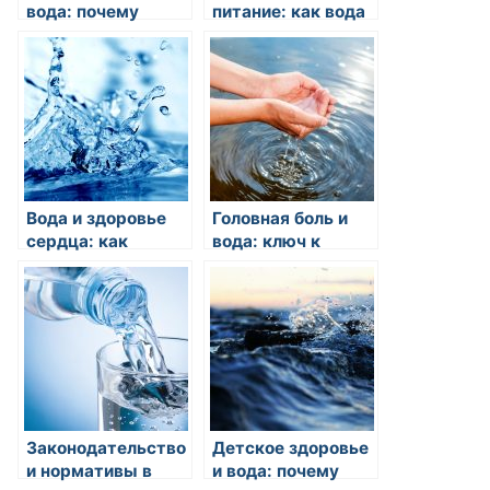
вода: почему
питание: как вода
правильное
влияет на наше
потребление воды
питание?
важно для
здоровья почек?
Вода и здоровье
Головная боль и
сердца: как
вода: ключ к
регулярное
профилактике
употребление
воды
способствует
здоровью сердца?
Законодательство
Детское здоровье
и нормативы в
и вода: почему