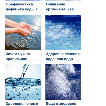
Профилактика
Очищение
дефицита воды в
организма: как
организме: как
вода помогает
питье воды может
избавиться от
помочь избежать
токсинов и
дегидратации?
отходов?
Зачем нужно
Здоровье печени и
правильное
вода: как вода
питьевое
помогает
обеспечение
поддерживать
организма?
здоровье печени и
ее
функциональность?
Здоровье почек и
Вода и здоровое