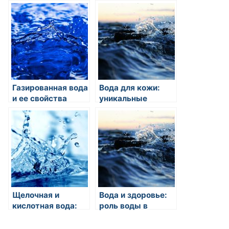
области охраны
вода необходима
водных ресурсов:
для роста и
гарантии
развития детей?
сохранения
нашего будущего
Газированная вода
Вода для кожи:
и ее свойства
уникальные
свойства
питьевого режима
Щелочная и
Вода и здоровье:
кислотная вода:
роль воды в
свойства и
организме
применение
человека