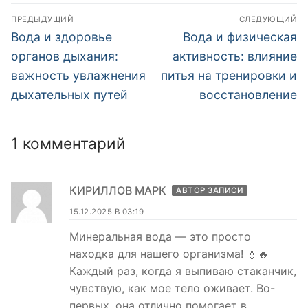
Навигация
ПРЕДЫДУЩИЙ
СЛЕДУЮЩИЙ
по
Предыдущая
Следующая
Вода и здоровье
Вода и физическая
запись:
запись:
записям
органов дыхания:
активность: влияние
важность увлажнения
питья на тренировки и
дыхательных путей
восстановление
1 комментарий
КИРИЛЛОВ МАРК
АВТОР ЗАПИСИ
15.12.2025 В 03:19
Минеральная вода — это просто
находка для нашего организма! 💧🔥
Каждый раз, когда я выпиваю стаканчик,
чувствую, как мое тело оживает. Во-
первых, она отлично помогает в