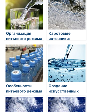
питья?
Организация
Карстовые
питьевого режима
источники:
на работе: советы
непредсказуемые
и рекомендации
источники пресной
воды
Особенности
Создание
питьевого режима
искусственных
для пожилых
водоемов:
людей
источники воды
для рекреации и