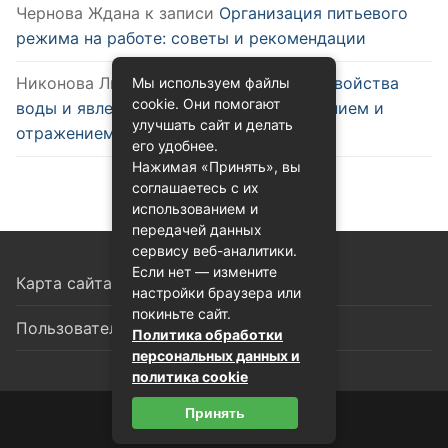
Чернова Ждана
к записи
Организация питьевого
режима на работе: советы и рекомендации
Никонова Лиана
к записи
Оптические свойства
Мы используем файлы
cookie. Они помогают
воды и явления, связанные с преломлением и
улучшать сайт и делать
отражением
его удобнее.
Нажимая «Принять», вы
соглашаетесь с их
использованием и
передачей данных
сервису веб-аналитики.
Если нет — измените
Карта сайта
настройки браузера или
покиньте сайт.
Пользовательское соглашение
Политика обработки
персональных данных и
политика cookie
Принять
© 2026 Всё о воде