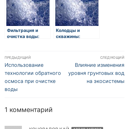
хозяйственных
нужд
Фильтрация и
Колодцы и
очистка воды:
скважины:
основные
источники воды
принципы и
для бытовых и
Навигация
методы
промышленных
ПРЕДЫДУЩИЙ
СЛЕДУЮЩИЙ
нужд
по
Предыдущая
Следующая
Использование
Влияние изменения
запись:
запись:
записям
технологии обратного
уровня грунтовых вод
осмоса при очистке
на экосистемы
воды
1 комментарий