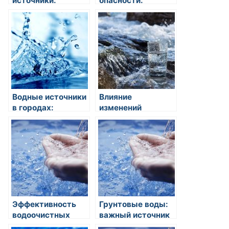
источники:
опасности:
использование
влияние
артезианских
загрязнения воды
колодцев для
на здоровье
питания питьевых
человека
вод
Водные источники
Влияние
в городах:
изменений
важность
климата на
сохранения их
доступность
чистоты
источников воды
Эффективность
Грунтовые воды:
водоочистных
важный источник
установок для
пресной воды для