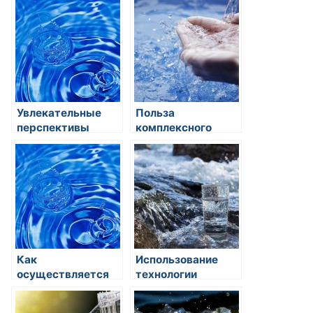
промышленных
питья и орошения
предприятий:
современные
технологии и
перспективы
Увлекательные
Польза
перспективы
комплексного
использования
подхода к
соленой воды в
питьевому режиму
сельском
хозяйстве
Как
Использование
осуществляется
технологии
десалинация
обратного осмоса
морской воды для
при очистке воды